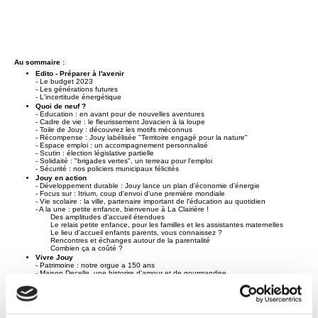
Au sommaire :
Edito - Préparer à l'avenir
- Le budget 2023
- Les générations futures
- L'incertitude énergétique
Quoi de neuf ?
- Education : en avant pour de nouvelles aventures
- Cadre de vie : le fleurissement Jovacien à la loupe
- Toile de Jouy : découvrez les motifs méconnus
- Récompense : Jouy labélisée "Territoire engagé pour la nature"
- Espace emploi : un accompagnement personnalisé
- Scutin : élection législative partielle
- Solidaité : "brigades vertes", un terreau pour l'emploi
- Sécurité : nos policiers municipaux félicités
Jouy en action
- Développement durable : Jouy lance un plan d'économie d'énergie
- Focus sur : Itrium, coup d'envoi d'une première mondiale
- Vie scolaire : la ville, partenaire important de l'éducation au quotidien
- A la une : petite enfance, bienvenue à La Clairière !
Des amplitudes d'accueil étendues
Le relais petite enfance, pour les familles et les assistantes maternelles
Le lieu d'accueil enfants parents, vous connaissez ?
Rencontres et échanges autour de la parentalité
Combien ça a coûté ?
Vivre Jouy
- Patrimoine : notre orgue a 150 ans
- Maison Decelle, une historire d'amour et de gourmandise
- Vie économique : l'entreprenariat se décline au féminin
- Carnet
Jouy & l'Agglo
- Mobilité : à vélo, comment être vu ?
- 10 conseils pratiques