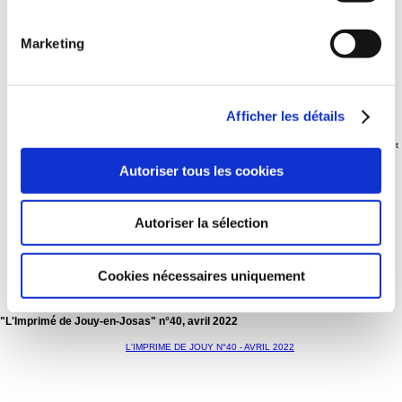
- Evènement : Jouy - Terre de Jeux
- Cadre de vie : la placette des Metz
Jouy en action
- Transports : des nouveautés en matière de mobilité pour la rentrée
Marketing
- Tansition énergétique : un éclairage public performant et durable
A la une - Un été vi-ta-mi-né pour nos jeunes !
- Accueil de loisirs
- Le retour tant attendu des séjours
- Direction l'Espace jeunes
- Comme un poisson dans l'eau
- A fond la forme avec le multisports
Afficher les détails
- A bicyclette
- Futurs baby-sitters ? Démarquez-vous
- Se remettre dans le bain avant la rentrée
- Et aussi : si vos jeunes ont la fibre artistique, s'ils sont amoureux de l'environnement
Vivre Jouy
- Les castors grimpeurs Jovaciens : la Jovacienne labelisée "Sport citoyen, sport
Autoriser tous les cookies
responsable"
- Brève : Forum des associations, le 3 septembre
- Sortie du Cahier n°32 du GRH
- A ne pas manquer : le Musée de la Toile de Jouy se réinvente
- Expo : "Les chitas d'Alcobaça"
Autoriser la sélection
- Nos commerces : et si on passait à table...
Jouy & l'agglo
- Nouveauté : bienvenue à l'Office de tourisme et des congrès de Versailles Grand
Parc !
- Bloc-notes : un office de tourisme, ça n'est pas que pour les touristes
Cookies nécessaires uniquement
Instants choisis
Expressions politiques
"L'Imprimé de Jouy-en-Josas" n°40, avril 2022
L'IMPRIME DE JOUY N°40 - AVRIL 2022