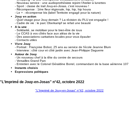
- Nouveau service : une audioprothésiste rejoint l'Atelier à lunettes
- Sport : classe de trail Jouy-en-Josas, c'est nouveau !
- Récompense : 1ère fleur régionale, hip, hip, hip houra
- Le + : récompense bis (label Territoire engagé pour la nature)
Jouy en action
- Quel visage pour Jouy demain ? La révision du PLU est engagée !
- Cadre de vie : le parc Oberkampf se refait une beauté
A la une
- Solidarité, se mobiliser pour le bien-être de tous
- Le CCAS à vos côtés face aux aléas de la vie
- Des associations caritatives locales pour vous épauler
- Contacts utiles
Vivre Jouy
- Portrait : Françoise Bobot, 25 ans au service de l'école Jeanne Blum
- Interview : côté cour et côté jardin avec Jean-Philippe Daguerre
Autour de Jouy
- Un nouveau chef à la tête du centre de secours
- Versailles Grand Parc
- Entretien avec le Colonel Géraldine Borrel, commandant de la base aérienne 107
Instants choisis
Expressions politiques
"L'Imprimé de Jouy-en-Josas" n°42, octobre 2022
"L'Imprimé de Jouy-en-Josas" n°42, octobre 2022