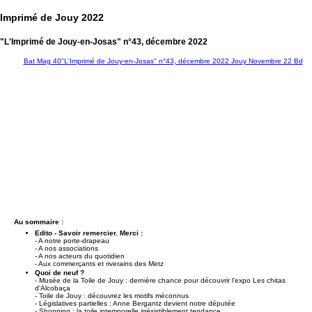
Imprimé de Jouy 2022
"L'Imprimé de Jouy-en-Josas" n°43, décembre 2022
Bat Mag 40"L'Imprimé de Jouy-en-Josas" n°43, décembre 2022 Jouy Novembre 22 Bd
Au sommaire :
Edito - Savoir remercier. Merci :
- A notre porte-drapeau
- A nos associations
- A nos acteurs du quotidien
- Aux commerçants et riverains des Metz
Quoi de neuf ?
- Musée de la Toile de Jouy : dernière chance pour découvrir l'expo Les chitas
d'Alcobaça
- Toile de Jouy : découvrez les motifs méconnus
- Législatives partielles : Anne Bergantz devient notre députée
- Shopping : la toile intemporelle irrésistiblement tendance