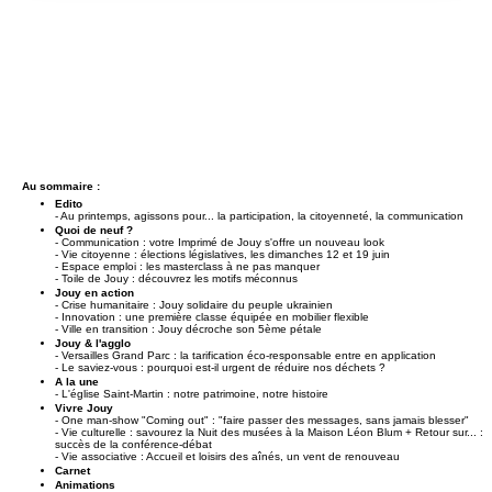
Au sommaire :
Edito
- Au printemps, agissons pour... la participation, la citoyenneté, la communication
Quoi de neuf ?
- Communication : votre Imprimé de Jouy s'offre un nouveau look
- Vie citoyenne : élections législatives, les dimanches 12 et 19 juin
- Espace emploi : les masterclass à ne pas manquer
- Toile de Jouy : découvrez les motifs méconnus
Jouy en action
- Crise humanitaire : Jouy solidaire du peuple ukrainien
- Innovation : une première classe équipée en mobilier flexible
- Ville en transition : Jouy décroche son 5ème pétale
Jouy & l'agglo
- Versailles Grand Parc : la tarification éco-responsable entre en application
- Le saviez-vous : pourquoi est-il urgent de réduire nos déchets ?
A la une
- L'église Saint-Martin : notre patrimoine, notre histoire
Vivre Jouy
- One man-show "Coming out" : "faire passer des messages, sans jamais blesser"
- Vie culturelle : savourez la Nuit des musées à la Maison Léon Blum + Retour sur... :
succès de la conférence-débat
- Vie associative : Accueil et loisirs des aînés, un vent de renouveau
Carnet
Animations