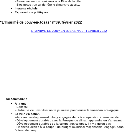
- Retrouvons-nous nombreux à la Fête de la ville
- Bloc notes : un air de fête le dimanche aussi...
Instants choisis
Expressions politiques
"L'Imprimé de Jouy-en-Josas" n°39, février 2022
L'IMPRIME DE JOUY-EN-JOSAS N°39 - FEVRIER 2022
Au sommaire :
A la une
- Editorial
- Cadre de vie : mobiliser notre jeunesse pour réussir la transition écologique
La ville en action
- Aide au développement : Jouy engagée dans la coopération internationale
- Développement durable : avec la Fresque du climat, apprendre en s'amusant
- Développement durable : de la culture aux cultures, il n'y a qu'un pas !
- Finances locales à la coupe : un budget municipal responsable, engagé, dans
l'intérêt de Jouy