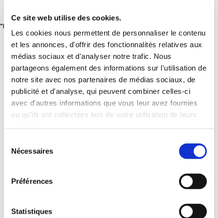
Instants choisis
Expressions politiques
Ce site web utilise des cookies.
"L'Imprimé de Jouy-en-Josas" n°41, juillet 2022
Les cookies nous permettent de personnaliser le contenu
L'IMPRIME DE JOUY N°41 - JUILLET 2022
et les annonces, d'offrir des fonctionnalités relatives aux
médias sociaux et d'analyser notre trafic. Nous
partageons également des informations sur l'utilisation de
notre site avec nos partenaires de médias sociaux, de
publicité et d'analyse, qui peuvent combiner celles-ci
avec d'autres informations que vous leur avez fournies
ou qu'ils ont collectées lors de votre utilisation de leurs
services.
Sélection
Nécessaires
du
Au sommaire :
Edito - Prendre le temps pour :
consentement
- Une balade Jocavienne
- Pour penser le monde de demain
- Pour profiter du temps estival
Préférences
Quoi de neuf ?
- Spectacles : Save the date, samedi 17 septembre (soirée de présentation de la
saison culturelle)
- Toile de Jouy : découvrez les motifs méconnus
- International : Jouy solidaire du Liban
- Résultats : élections législatives
Statistiques
- Solidarité : plan canicule, mettre les plus vulnérables à l'abri