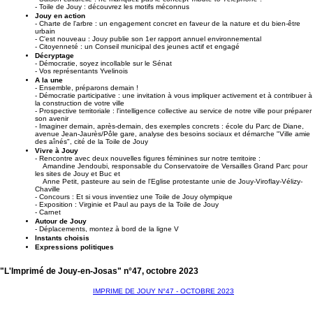
- Toile de Jouy : découvrez les motifs méconnus
Jouy en action
- Charte de l'arbre : un engagement concret en faveur de la nature et du bien-être
urbain
- C'est nouveau : Jouy publie son 1er rapport annuel environnemental
- Citoyenneté : un Conseil municipal des jeunes actif et engagé
Décryptage
- Démocratie, soyez incollable sur le Sénat
- Vos représentants Yvelinois
A la une
- Ensemble, préparons demain !
- Démocratie participative : une invitation à vous impliquer activement et à contribuer à
la construction de votre ville
- Prospective territoriale : l'intelligence collective au service de notre ville pour préparer
son avenir
- Imaginer demain, après-demain, des exemples concrets : école du Parc de Diane,
avenue Jean-Jaurès/Pôle gare, analyse des besoins sociaux et démarche "Ville amie
des aînés", cité de la Toile de Jouy
Vivre à Jouy
- Rencontre avec deux nouvelles figures féminines sur notre territoire :
Amandine Jendoubi, responsable du Conservatoire de Versailles Grand Parc pour
les sites de Jouy et Buc et
Anne Petit, pasteure au sein de l'Eglise protestante unie de Jouy-Viroflay-Vélizy-
Chaville
- Concours : Et si vous inventiez une Toile de Jouy olympique
- Exposition : Virginie et Paul au pays de la Toile de Jouy
- Carnet
Autour de Jouy
- Déplacements, montez à bord de la ligne V
Instants choisis
Expressions politiques
"L'Imprimé de Jouy-en-Josas" n°47, octobre 2023
IMPRIME DE JOUY N°47 - OCTOBRE 2023