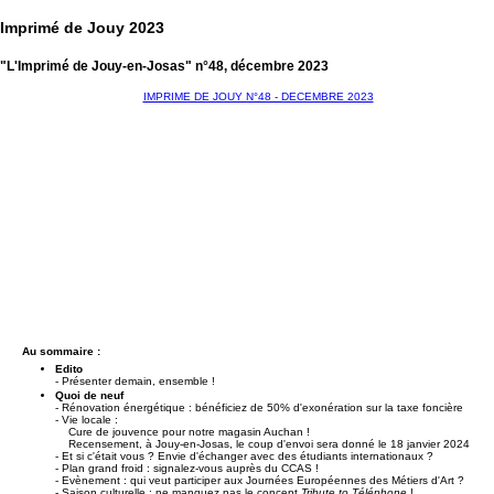
Imprimé de Jouy 2023
"L'Imprimé de Jouy-en-Josas" n°48, décembre 2023
IMPRIME DE JOUY N°48 - DECEMBRE 2023
Au sommaire :
Edito
- Présenter demain, ensemble !
Quoi de neuf
- Rénovation énergétique : bénéficiez de 50% d'exonération sur la taxe foncière
- Vie locale :
Cure de jouvence pour notre magasin Auchan !
Recensement, à Jouy-en-Josas, le coup d'envoi sera donné le 18 janvier 2024
- Et si c'était vous ? Envie d'échanger avec des étudiants internationaux ?
- Plan grand froid : signalez-vous auprès du CCAS !
- Evènement : qui veut participer aux Journées Européennes des Métiers d'Art ?
- Saison culturelle : ne manquez pas le concept
Tribute to Téléphone
!