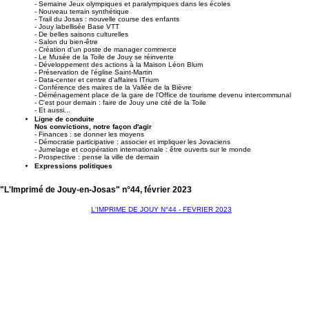
- Semaine Jeux olympiques et paralympiques dans les écoles
- Nouveau terrain synthétique
- Trail du Josas : nouvelle course des enfants
- Jouy labellisée Base VTT
- De belles saisons culturelles
- Salon du bien-être
- Création d'un poste de manager commerce
- Le Musée de la Toile de Jouy se réinvente
- Développement des actions à la Maison Léon Blum
- Préservation de l'église Saint-Martin
- Data-center et centre d'affaires ITrium
- Conférence des maires de la Vallée de la Bièvre
- Déménagement place de la gare de l'Office de tourisme devenu intercommunal
- C'est pour demain : faire de Jouy une cité de la Toile
- Et aussi...
Ligne de conduite
Nos convictions, notre façon d'agir
- Finances : se donner les moyens
- Démocratie participative : associer et impliquer les Jovaciens
- Jumelage et coopération internationale : être ouverts sur le monde
- Prospective : pense la ville de demain
Expressions politiques
"L'Imprimé de Jouy-en-Josas" n°44, février 2023
L'IMPRIME DE JOUY N°44 - FEVRIER 2023