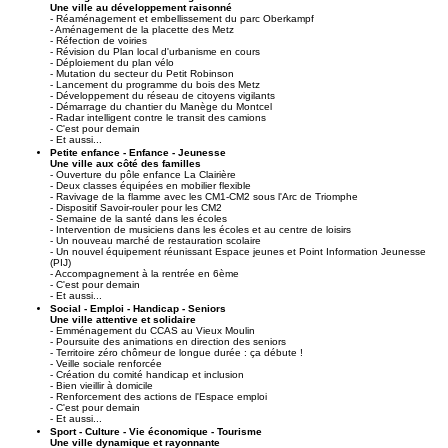
Une ville au développement raisonné
- Réaménagement et embellissement du parc Oberkampf
- Aménagement de la placette des Metz
- Réfection de voiries
- Révision du Plan local d'urbanisme en cours
- Déploiement du plan vélo
- Mutation du secteur du Petit Robinson
- Lancement du programme du bois des Metz
- Développement du réseau de citoyens vigilants
- Démarrage du chantier du Manège du Montcel
- Radar intelligent contre le transit des camions
- C'est pour demain
- Et aussi...
Petite enfance - Enfance - Jeunesse
Une ville aux côté des familles
- Ouverture du pôle enfance La Clairière
- Deux classes équipées en mobilier flexible
- Ravivage de la flamme avec les CM1-CM2 sous l'Arc de Triomphe
- Dispositif Savoir-rouler pour les CM2
- Semaine de la santé dans les écoles
- Intervention de musiciens dans les écoles et au centre de loisirs
- Un nouveau marché de restauration scolaire
- Un nouvel équipement réunissant Espace jeunes et Point Information Jeunesse
(PIJ)
- Accompagnement à la rentrée en 6ème
- C'est pour demain
- Et aussi...
Social - Emploi - Handicap - Seniors
Une ville attentive et solidaire
- Emménagement du CCAS au Vieux Moulin
- Poursuite des animations en direction des seniors
- Territoire zéro chômeur de longue durée : ça débute !
- Veille sociale renforcée
- Création du comité handicap et inclusion
- Bien vieillir à domicile
- Renforcement des actions de l'Espace emploi
- C'est pour demain
- Et aussi...
Sport - Culture - Vie économique - Tourisme
Une ville dynamique et rayonnante