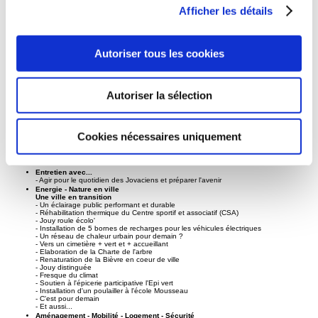
Afficher les détails
Autoriser tous les cookies
Autoriser la sélection
Au sommaire :
Cookies nécessaires uniquement
Edito
- Bilan de mi-mandat
- Transition
- Familles
Entretien avec...
- Agir pour le quotidien des Jovaciens et préparer l'avenir
Energie - Nature en ville
Une ville en transition
- Un éclairage public performant et durable
- Réhabilitation thermique du Centre sportif et associatif (CSA)
- Jouy roule écolo'
- Installation de 5 bornes de recharges pour les véhicules électriques
- Un réseau de chaleur urbain pour demain ?
- Vers un cimetière + vert et + accueillant
- Elaboration de la Charte de l'arbre
- Renaturation de la Bièvre en coeur de ville
- Jouy distinguée
- Fresque du climat
- Soutien à l'épicerie participative l'Epi vert
- Installation d'un poulailler à l'école Mousseau
- C'est pour demain
- Et aussi...
Aménagement - Mobilité - Logement - Sécurité