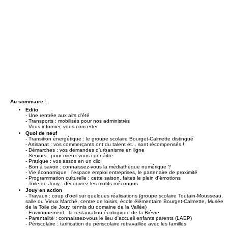
Au sommaire :
Edito
- Une rentrée aux airs d'été
- Transports : mobilisés pour nos administrés
- Vous informer, vous concerter
Quoi de neuf
- Transition énergétique : le groupe scolaire Bourget-Calmette distingué
- Artisanat : vos commerçants ont du talent et... sont récompensés !
- Démarches : vos demandes d'urbanisme en ligne
- Seniors : pour mieux vous connâitre
- Pratique : vos assos en un clic
- Bon à savoir : connaissez-vous la médiathèque numérique ?
- Vie économique : l'espace emploi entreprises, le partenaire de proximité
- Programmation culturelle : cette saison, faites le plein d'émotions
- Toile de Jouy : découvrez les motifs méconnus
Jouy en action
- Travaux : coup d'oeil sur quelques réalisations (groupe scolaire Toutain-Mousseau,
salle du Vieux Marché, centre de loisirs, école élémentaire Bourget-Calmette, Musée
de la Toile de Jouy, tennis du domaine de la Vallée)
- Environnement : la restauration écologique de la Bièvre
- Parentalité : connaissez-vous le lieu d'accueil enfants parents (LAEP)
- Périscolaire : tarification du périscolaire retravaillée avec les familles