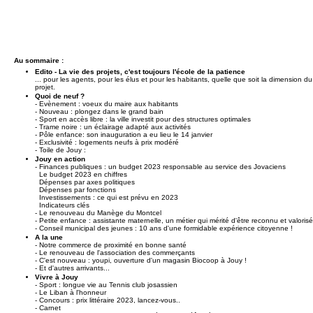
Au sommaire :
Edito - La vie des projets, c'est toujours l'école de la patience
... pour les agents, pour les élus et pour les habitants, quelle que soit la dimension du
projet.
Quoi de neuf ?
- Evènement : voeux du maire aux habitants
- Nouveau : plongez dans le grand bain
- Sport en accès libre : la ville investit pour des structures optimales
- Trame noire : un éclairage adapté aux activités
- Pôle enfance: son inauguration a eu lieu le 14 janvier
- Exclusivité : logements neufs à prix modéré
- Toile de Jouy :
Jouy en action
- Finances publiques : un budget 2023 responsable au service des Jovaciens
Le budget 2023 en chiffres
Dépenses par axes politiques
Dépenses par fonctions
Investissements : ce qui est prévu en 2023
Indicateurs clés
- Le renouveau du Manège du Montcel
- Petite enfance : assistante maternelle, un métier qui mérité d'être reconnu et valorisé
- Conseil municipal des jeunes : 10 ans d'une formidable expérience citoyenne !
A la une
- Notre commerce de proximité en bonne santé
- Le renouveau de l'association des commerçants
- C'est nouveau : youpi, ouverture d'un magasin Biocoop à Jouy !
- Et d'autres arrivants...
Vivre à Jouy
- Sport : longue vie au Tennis club josassien
- Le Liban à l'honneur
- Concours : prix littéraire 2023, lancez-vous..
- Carnet