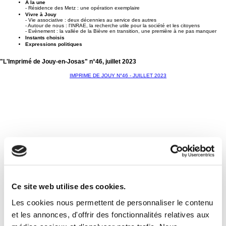
A la une
- Résidence des Metz : une opération exemplaire
Vivre à Jouy
- Vie associative : deux décennies au service des autres
- Autour de nous : l'INRAE, la recherche utile pour la société et les citoyens
- Evènement : la vallée de la Bièvre en transition, une première à ne pas manquer
Instants choisis
Expressions politiques
"L'Imprimé de Jouy-en-Josas" n°46, juillet 2023
IMPRIME DE JOUY N°46 - JUILLET 2023
Ce site web utilise des cookies.
Au sommaire :
Edito
Les cookies nous permettent de personnaliser le contenu
Une fin d'année studieuse... avec le département, partenaire des communes
... et festive entre Jovaciens
et les annonces, d'offrir des fonctionnalités relatives aux
Quoi de neuf
- Prévention : fortes chaleurs et sécheresse : soyons vigilants