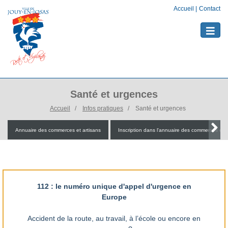
Accueil
|
Contact
Toggle
naviga
Santé et urgences
Accueil
Infos pratiques
Santé et urgences
Annuaire des commerces et artisans
Inscription dans l'annuaire des commerces et a
112 : le numéro unique d'appel d'urgence en
Europe
Accident de la route, au travail, à l’école ou encore en