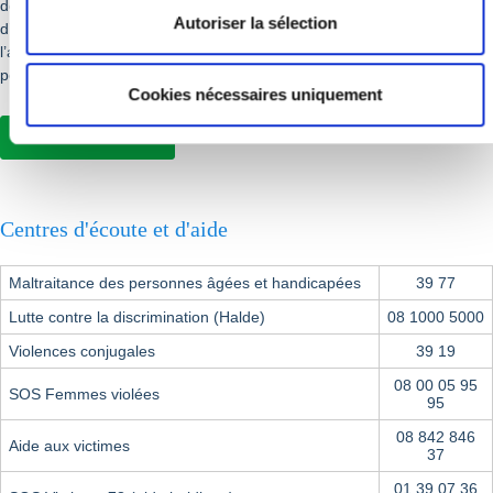
des réponses à tout besoin d’écoute, d’informations, de conseil et
Autoriser la sélection
d’orientation, dans une expression libre et dans le respect de
l’anonymat. Il est ouvert d’abord aux jeunes mais aussi à toute autre
personne qu’elle soit ou non parent.
Cookies nécessaires uniquement
En savoir plus
Centres d'écoute et d'aide
Maltraitance des personnes âgées et handicapées
39 77
Lutte contre la discrimination (Halde)
08 1000 5000
Violences conjugales
39 19
08 00 05 95
SOS Femmes violées
95
08 842 846
Aide aux victimes
37
01 39 07 36