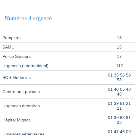
Numéros d'urgence
Pompiers
18
SAMU
15
Police Secours
17
Urgences (international)
112
01 39 58 58
SOS Médecins
58
01 40 05 48
Centre anti-poisons
48
01 39 51 21
Urgences dentaires
21
01 39 63 91
Hôpital Mignot
33
01 47 46 09
Urgences vétérinaires