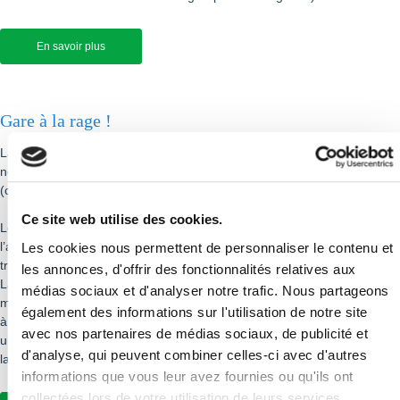
En savoir plus
Gare à la rage !
La rage est une maladie due à un virus. Elle atteint les mammifères
notamment les carnivores (chien, chat, renard) et les chiroptères
(chauves-souris).
Ce site web utilise des cookies.
Le virus est présent dans la salive des animaux infectés avant
l’apparition des premiers signes cliniques. Le virus est principalement
Les cookies nous permettent de personnaliser le contenu et
transmis à un autre animal ou à l'homme par morsure ou par griffure.
les annonces, d'offrir des fonctionnalités relatives aux
La salive d'un animal enragé au contact d'une plaie ou d'une
médias sociaux et d'analyser notre trafic. Nous partageons
muqueuse peut également provoquer une contamination. La rage est
également des informations sur l'utilisation de notre site
à l’origine du décès de 59 000 personnes par an dans le monde soit
avec nos partenaires de médias sociaux, de publicité et
une personne toutes les 10 minutes. Une fois les symptômes apparus,
d'analyse, qui peuvent combiner celles-ci avec d'autres
la rage est toujours mortelle.
informations que vous leur avez fournies ou qu'ils ont
collectées lors de votre utilisation de leurs services.