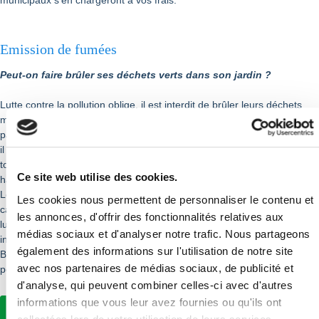
municipaux s'en chargeront à vos frais.
Emission de fumées
Peut-on faire brûler ses déchets verts dans son jardin ?
Lutte contre la pollution oblige, il est interdit de brûler leurs déchets
ménagers à l'air libre. Les déchets dits "verts" produits par les
particuliers sont considérés comme des déchets ménagers. À ce titre,
il est notamment interdit de brûler dans son jardin : l'herbe issue de la
tonte de pelouse, les feuilles mortes, les résidus d'élagage, de taille de
Ce site web utilise des cookies.
haies, d'arbustes et de débroussaillage, les épluchures.
Les déchets verts doivent être déposés en déchetterie ou dans le
Les cookies nous permettent de personnaliser le contenu et
cadre de la collecte sélective organisée par VGP de porte à porte, le
les annonces, d'offrir des fonctionnalités relatives aux
lundi matin. Ils peuvent également faire l'objet d'un compostage
médias sociaux et d'analyser notre trafic. Nous partageons
individuel.
également des informations sur l'utilisation de notre site
Brûler ses déchets verts dans son jardin peut être puni d'une amende
avec nos partenaires de médias sociaux, de publicité et
pouvant aller jusqu'à 450 €.
d'analyse, qui peuvent combiner celles-ci avec d'autres
informations que vous leur avez fournies ou qu'ils ont
En savoir plus