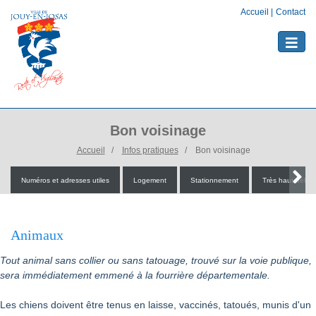
Accueil
|
Contact
Toggle
naviga
Bon voisinage
Accueil
Infos pratiques
Bon voisinage
Numéros et adresses utiles
Logement
Stationnement
Très haut débit
Animaux
Tout animal sans collier ou sans tatouage, trouvé sur la voie publique,
sera immédiatement emmené à la fourrière départementale.
Les chiens doivent être tenus en laisse, vaccinés, tatoués, munis d'un