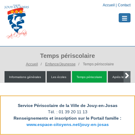
Accueil
|
Contact
Toggle
naviga
Temps périscolaire
Accueil
Enfance/Jeunesse
Temps périscolaire
Informations générales
Les écoles
Temps périscolaire
Après le CM2
Service Périscolaire de la Ville de Jouy-en-Josas
Tél. : 01 39 20 11 13
Renseignements et inscription sur le Portail famille :
www.espace-citoyens.net/jouy-en-josas