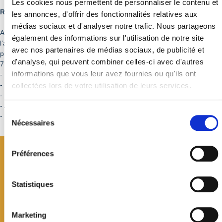
Les cookies nous permettent de personnaliser le contenu et
Responsable du Service Périscolaire : Emilie RENOUD
les annonces, d'offrir des fonctionnalités relatives aux
médias sociaux et d'analyser notre trafic. Nous partageons
Afin de mieux répondre aux attentes des parents Jovaciens pour
également des informations sur l'utilisation de notre site
l’aménagement du temps périscolaire de leurs enfants, la mairie
avec nos partenaires de médias sociaux, de publicité et
propose différentes activités périscolaires permettant un accueil de
d'analyse, qui peuvent combiner celles-ci avec d'autres
7h30 à 18h30, en période scolaire.
informations que vous leur avez fournies ou qu'ils ont
- Garderie du matin
- Restauration scolaire
collectées lors de votre utilisation de leurs services.
- Etudes surveillées
- Anim+
Sélection
- Garderies
du
Nécessaires
consentement
Préférences
Statistiques
Marketing