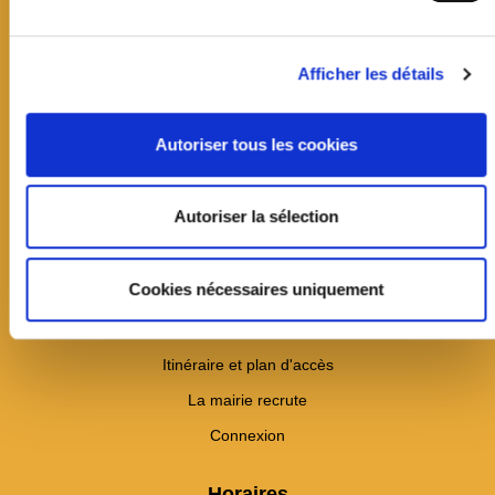
Afficher les détails
Mairie de Jouy-en-Josas
Autoriser tous les cookies
19 avenue Jean Jaurès
CS60033
Autoriser la sélection
78354 Jouy-en-Josas cedex
01 39 20 11 11
Cookies nécessaires uniquement
Contact
---
Itinéraire et plan d'accès
La mairie recrute
Connexion
Horaires