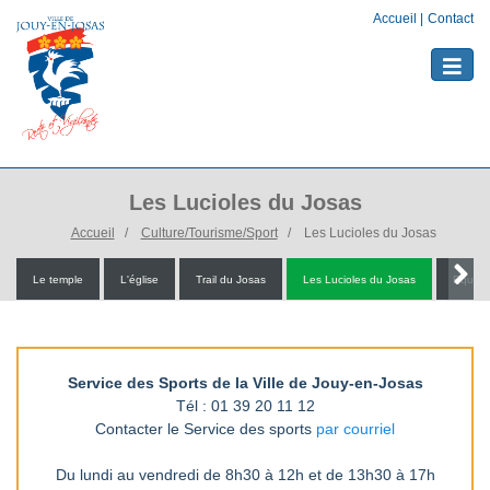
Accueil
|
Contact
Toggle
naviga
Les Lucioles du Josas
Accueil
Culture/Tourisme/Sport
Les Lucioles du Josas
Le temple
L'église
Trail du Josas
Les Lucioles du Josas
Equipem
Service des Sports de la Ville de Jouy-en-Josas
Tél : 01 39 20 11 12
Contacter le Service des sports
par courriel
Du lundi au vendredi de 8h30 à 12h et de 13h30 à 17h