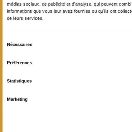
médias sociaux, de publicité et d'analyse, qui peuvent combi
informations que vous leur avez fournies ou qu'ils ont collecté
de leurs services.
Mairie de Jouy-en-Josas
Sélection
du
19 avenue Jean Jaurès
Nécessaires
consentement
CS60033
78354 Jouy-en-Josas cedex
Préférences
01 39 20 11 11
Contact
---
Statistiques
Itinéraire et plan d'accès
La mairie recrute
Marketing
Connexion
Horaires