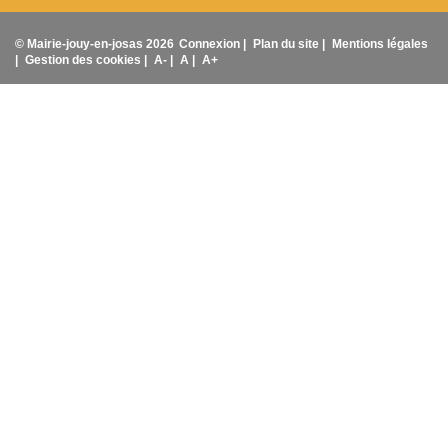
© Mairie-jouy-en-josas 2026
Connexion |
Plan du site |
Mentions légales
|
Gestion des cookies |
A- |
A |
A+