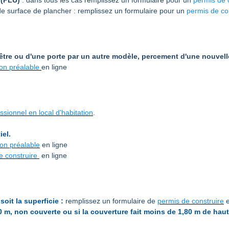
 (PLU)
: dans tous les cas remplissez un formulaire pour un
permis de 
 surface de plancher : remplissez un formulaire pour un
permis de co
tre ou d'une porte par un autre modèle, percement d'une nouvelle
ion préalable
en ligne
sionnel en local d'habitation
.
iel.
ion préalable
en ligne
e construire
en ligne
soit la superficie :
remplissez un formulaire de
permis de construire
e
00 m, non couverte ou si la couverture fait moins de 1,80 m de hau