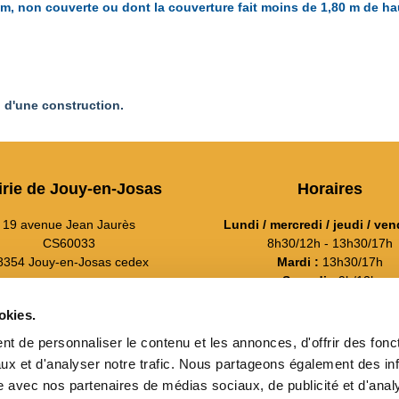
10 m, non couverte ou dont la couverture fait moins de 1,80 m de h
 d'une construction.
irie de Jouy-en-Josas
Horaires
19 avenue Jean Jaurès
Lundi / mercredi / jeudi / ven
CS60033
8h30/12h - 13h30/17h
8354 Jouy-en-Josas cedex
Mardi :
13h30/17h
Samedi :
9h/12h
01 39 20 11 11
---
okies.
Contact
---
t de personnaliser le contenu et les annonces, d'offrir des fonct
Suivez-nous sur Face
ux et d'analyser notre trafic. Nous partageons également des in
Itinéraire et plan d'accès
site avec nos partenaires de médias sociaux, de publicité et d'anal
Suivez-nous sur x
La mairie recrute