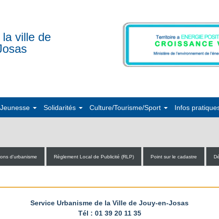
 la ville de
Josas
/Jeunesse
Solidarités
Culture/Tourisme/Sport
Infos pratique
ions d'urbanisme
Règlement Local de Publicité (RLP)
Point sur le cadastre
Dé
Service Urbanisme de la Ville de Jouy-en-Josas
Tél : 01 39 20 11 35