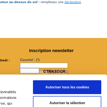
auteur au-dessus du sol :
remplissez une
déclaration
Inscription newsletter
Courriel :
(*)
dredi :
...
M'inscrire
Autoriser tous les cookies
ionnalités
book
formations
Autoriser la sélection
yse, qui