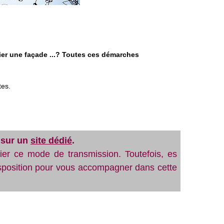
ier une façade ...? Toutes ces démarches
tes.
e sur un
site dédié
.
ier ce mode de transmission. Toutefois, es
isposition pour vous accompagner dans cette