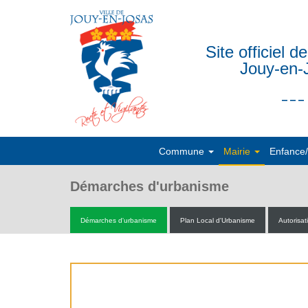
Site officiel de
Jouy-en-
___
Commune
Mairie
Enfance
Démarches d'urbanisme
Démarches d'urbanisme
Plan Local d'Urbanisme
Autorisat