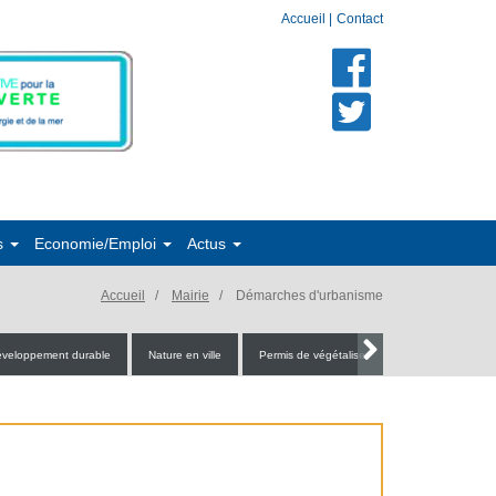
Accueil
|
Contact
s
Economie/Emploi
Actus
Accueil
Mairie
Démarches d'urbanisme
veloppement durable
Nature en ville
Permis de végétaliser