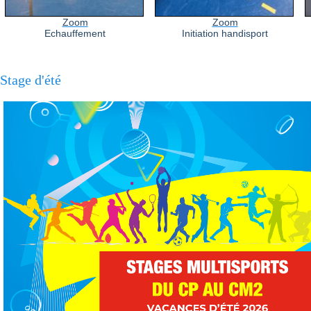
Zoom
Zoom
Echauffement
Initiation handisport
Stage d'été