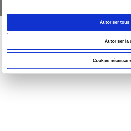
© Mairie-jouy-en-josas 2026
Connexion |
Plan du site |
Mentions légales
|
Gestion des cookies |
A- |
A |
A+
Autoriser tous 
Autoriser la 
Cookies nécessair