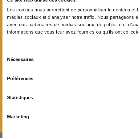
Mardi :
13h30/17h
Samedi :
9h/12h
Les cookies nous permettent de personnaliser le contenu et le
médias sociaux et d'analyser notre trafic. Nous partageons ég
---
avec nos partenaires de médias sociaux, de publicité et d'an
informations que vous leur avez fournies ou qu'ils ont collecté
Suivez-nous sur Facebook
Suivez-nous sur x
Sélection
du
Nécessaires
Inscription newsletter
consentement
Courriel :
(*)
Préférences
...
Statistiques
M'inscrire
Marketing