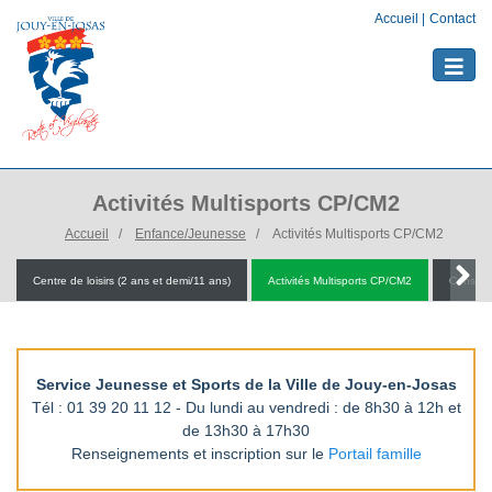
Accueil
|
Contact
Toggle
naviga
Activités Multisports CP/CM2
Accueil
Enfance/Jeunesse
Activités Multisports CP/CM2
Centre de loisirs (2 ans et demi/11 ans)
Activités Multisports CP/CM2
Conseil
Service Jeunesse et Sports de la Ville de Jouy-en-Josas
Tél : 01 39 20 11 12 - Du lundi au vendredi : de 8h30 à 12h et
de 13h30 à 17h30
Renseignements et inscription sur le
Portail famille