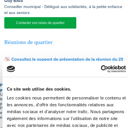
Guy BAIS
Conseiller municipal - Délégué aux solidarités, à la petite enfance
et aux seniors
Contacter vos relais de quartier
Réunions de quartier
Consultez le support de présentation de la réunion du 29
mars 2025
Placette des Metz – Réunion publique du 24/09/24 sur les
Ce site web utilise des cookies.
propositions de finition et d’ajustement.
Un an après sa livraison, et en présence d’une trentaine de riverains,
Les cookies nous permettent de personnaliser le contenu et
le Maire entouré des élus du quartier a proposé un temps d’échange
pour procéder aux ajustements à apporter à l’aménagement de la
les annonces, d'offrir des fonctionnalités relatives aux
Placette des Metz. Une synthèse des propositions est téléchargeable,
médias sociaux et d'analyser notre trafic. Nous partageons
et servira de base aux arbitrages qui seront faits d’ici la fin de l’année,
en vue d’une mise en œuvre sur l’exercice budgétaire 2025.
également des informations sur l'utilisation de notre site
avec nos partenaires de médias sociaux, de publicité et