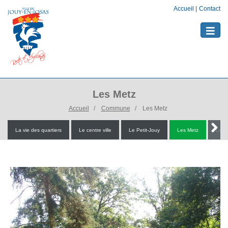
Accueil
|
Contact
Toggle
naviga
Les Metz
Accueil
Commune
Les Metz
La vie des quartiers
Le centre ville
Le Petit-Jouy
Les Metz
Le P