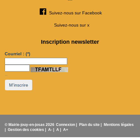
Suivez-nous sur Facebook
Suivez-nous sur x
Inscription newsletter
Courriel :
(*)
...
M'inscrire
© Mairie-jouy-en-josas 2026
Connexion |
Plan du site |
Mentions légales
|
Gestion des cookies |
A- |
A |
A+