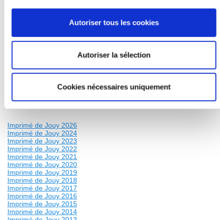
Vivre Jouy
- Musée de la Toile de Jouy : la numérisation au services
Autoriser tous les cookies
des collections
- Clin d'oeil : nos commerçants aussi, s'emparent des
célèbres motifs !
- Ostéopathe : Camille Dubois prend soin de vous
Autoriser la sélection
- Litsa et ses loulous : au service du bien-être animal
- A l'honneur : la même envie de s'engager et d'être utile
Instants choisis
Cookies nécessaires uniquement
Expressions politiques
Imprimé de Jouy 2026
Imprimé de Jouy 2024
Imprimé de Jouy 2023
Imprimé de Jouy 2022
Imprimé de Jouy 2021
Imprimé de Jouy 2020
Imprimé de Jouy 2019
Imprimé de Jouy 2018
Imprimé de Jouy 2017
Imprimé de Jouy 2016
Imprimé de Jouy 2015
Imprimé de Jouy 2014
Imprimé de Jouy 2013