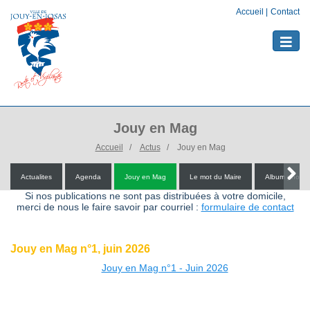
Accueil
|
Contact
Toggle
naviga
Jouy en Mag
Accueil
Actus
Jouy en Mag
Actualites
Agenda
Jouy en Mag
Le mot du Maire
Album photo
Si nos publications ne sont pas distribuées à votre domicile,
merci de nous le faire savoir par courriel :
formulaire de contact
Jouy en Mag n°1, juin 2026
Jouy en Mag n°1 - Juin 2026