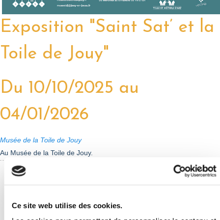
Exposition "Saint Sat’ et la
Toile de Jouy"
Du 10/10/2025 au
04/01/2026
Musée de la Toile de Jouy
Au Musée de la Toile de Jouy.
Exposition "Saint Sat' et la Toile de Jouy"
Ce site web utilise des cookies.
Du 10 octobre au 4 janvier au Musée de la Toile de Jouy