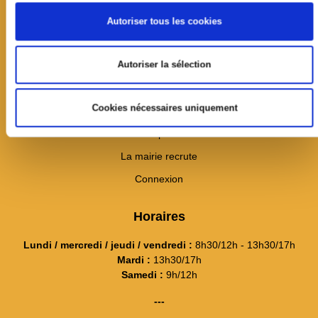
19 avenue Jean Jaurès
Autoriser tous les cookies
CS60033
78354 Jouy-en-Josas cedex
Autoriser la sélection
01 39 20 11 11
Contact
Cookies nécessaires uniquement
---
Itinéraire et plan d'accès
La mairie recrute
Connexion
Horaires
Lundi / mercredi / jeudi / vendredi :
8h30/12h - 13h30/17h
Mardi :
13h30/17h
Samedi :
9h/12h
---