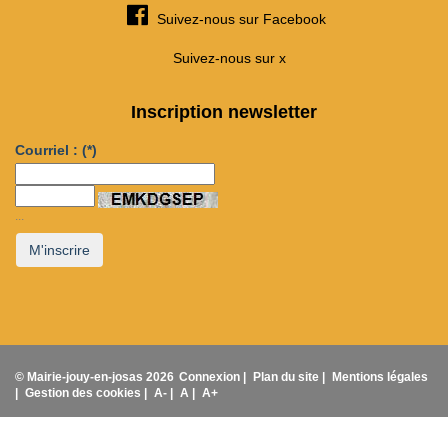
Suivez-nous sur Facebook
Suivez-nous sur x
Inscription newsletter
Courriel :
(*)
...
M'inscrire
© Mairie-jouy-en-josas 2026
Connexion |
Plan du site |
Mentions légales
|
Gestion des cookies |
A- |
A |
A+