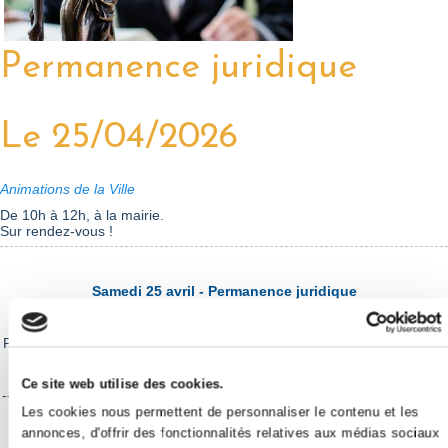
Permanence juridique
Le 25/04/2026
Animations de la Ville
De 10h à 12h, à la mairie.
Sur rendez-vous !
Samedi 25 avril - Permanence juridique
De 10h à 12h, à la mairie.
Permanence de conseils juridiques par Maître Stéphanie Caggianese.
Ce site web utilise des cookies.
-----------------------------------------------------------------------------------------
-
Les cookies nous permettent de personnaliser le contenu et les
annonces, d'offrir des fonctionnalités relatives aux médias sociaux
Sur rendez-vous : 06 20 06 48 76 -
sc.avocat@gmail.com