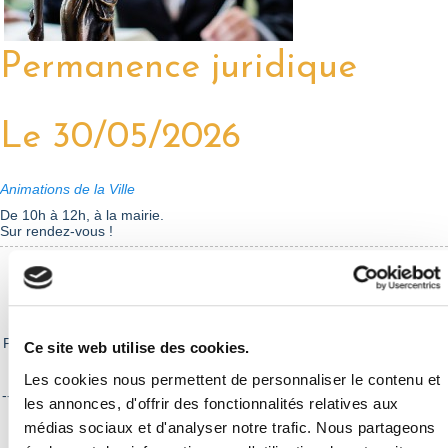
Permanence juridique
Le 30/05/2026
Animations de la Ville
De 10h à 12h, à la mairie.
Sur rendez-vous !
Samedi 30 mai - Permanence juridique
De 10h à 12h, à la mairie.
Permanence de conseils juridiques par Maître Stéphanie Caggianese.
Ce site web utilise des cookies.
Les cookies nous permettent de personnaliser le contenu et
-----------------------------------------------------------------------------------------
les annonces, d'offrir des fonctionnalités relatives aux
-
médias sociaux et d'analyser notre trafic. Nous partageons
Sur rendez-vous : 06 20 06 48 76 -
sc.avocat@gmail.com