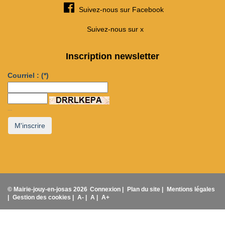
Suivez-nous sur Facebook
Suivez-nous sur x
Inscription newsletter
Courriel :
(*)
...
M'inscrire
© Mairie-jouy-en-josas 2026
Connexion |
Plan du site |
Mentions légales
|
Gestion des cookies |
A- |
A |
A+