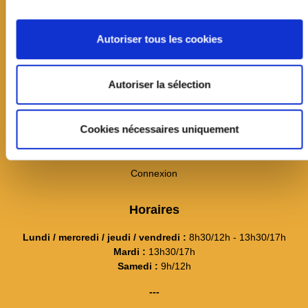
19 avenue Jean Jaurès
CS60033
Autoriser tous les cookies
78354 Jouy-en-Josas cedex
01 39 20 11 11
Autoriser la sélection
Contact
---
Cookies nécessaires uniquement
Itinéraire et plan d'accès
La mairie recrute
Connexion
Horaires
Lundi / mercredi / jeudi / vendredi :
8h30/12h - 13h30/17h
Mardi :
13h30/17h
Samedi :
9h/12h
---