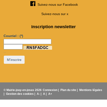
Suivez-nous sur Facebook
Suivez-nous sur x
Inscription newsletter
Courriel :
(*)
...
M'inscrire
© Mairie-jouy-en-josas 2026
Connexion |
Plan du site |
Mentions légales
|
Gestion des cookies |
A- |
A |
A+