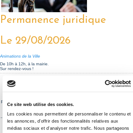
Permanence juridique
Le 29/08/2026
Animations de la Ville
De 10h à 12h, à la mairie.
Sur rendez-vous !
Samedi 29 août - Permanence juridique
De 10h à 12h, à la mairie.
Permanence de conseils juridiques par Maître Stéphanie Caggianese.
Ce site web utilise des cookies.
Les cookies nous permettent de personnaliser le contenu et
-----------------------------------------------------------------------------------------
les annonces, d'offrir des fonctionnalités relatives aux
-
médias sociaux et d'analyser notre trafic. Nous partageons
Sur rendez-vous : 06 20 06 48 76 -
sc.avocat@gmail.com