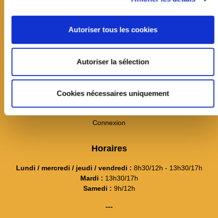
19 avenue Jean Jaurès
CS60033
Autoriser tous les cookies
78354 Jouy-en-Josas cedex
01 39 20 11 11
Autoriser la sélection
Contact
---
Itinéraire et plan d'accès
Cookies nécessaires uniquement
La mairie recrute
Connexion
Horaires
Lundi / mercredi / jeudi / vendredi :
8h30/12h - 13h30/17h
Mardi :
13h30/17h
Samedi :
9h/12h
---