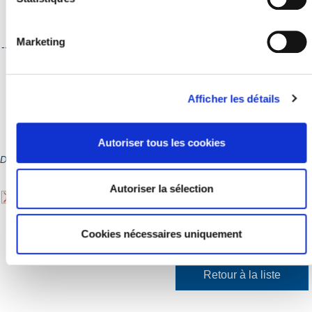
%C3%A9v%C3%A9nement
Marketing
-----------------------------------------------------------------------------------------
----
Pour tous renseignements, contactez la Maison Léon Blum :
Par mail :
accueil@maisonleonblum.fr
Par téléphone : 01 30 70 68 46
Afficher les détails
Autoriser tous les cookies
Documentation téléchargeable
Autoriser la sélection
90 ans Front populaire 28 juin Maison Léon Blum.pdf
Cookies nécessaires uniquement
Retour à la liste