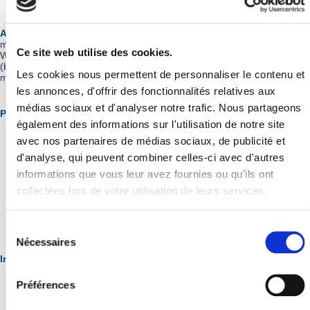
Au programme :
divers stages (théâtre, sport, pilotage drone,
multimédias, musique...), des sorties (Astérix, stade de France, Smile
Ce site web utilise des cookies.
Word, Paris-plage, chute libre...), des animations pour tous les goûts
(brunch débat, cuisine, tournois, balade en vélo, beauté et bien-être,
Les cookies nous permettent de personnaliser le contenu et
mode...)
les annonces, d'offrir des fonctionnalités relatives aux
médias sociaux et d'analyser notre trafic. Nous partageons
Pendant les vacances les jeunes peuvent :
également des informations sur l'utilisation de notre site
avec nos partenaires de médias sociaux, de publicité et
Accéder librement à l'Accueil Jeunes,
tous les jours entre
d'analyse, qui peuvent combiner celles-ci avec d'autres
10h30 et 18h30 grâce à l'adhésion annuelle ou mensuelle
(valable tant en période scolaire que pendant les vacances)
informations que vous leur avez fournies ou qu'ils ont
et/ou
collectées lors de votre utilisation de leurs services.
S'inscrire aux différents stages et aux sorties proposés -
tarifs et simulateur disponibles en pièces jointes ci-dessous
Sélection
du
Nécessaires
consentement
Informations complémentaires :
Préférences
Fiche de renseignements et inscriptions aux stages/sorties
obligatoires à
jeunesse@jouy-en-josas.fr