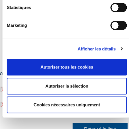
Repas non fourni mais possibilité de déjeuner sur place - frigo,
Statistiques
micro-ondes et cuisine équipée à disposition
Animations spontanées possibles en complément, selon l'envie
des jeunes présents : tournois jeux vidéos, baby-foot, jeux de
sociétés, ateliers culinaires, olympiades...
Marketing
Afficher les détails
-----------------------------------------------------
Plus d'informations Info Jeunes : 01 39 20 03 39 06 72 51 29 52 -
j
eunesse@jouy-en-josas.fr
Autoriser tous les cookies
Documentation téléchargeable
Autoriser la sélection
Fiche_inscription_famille.pdf
Tarifs_municipaux_jeunesse_2025-2026.pdf
Cookies nécessaires uniquement