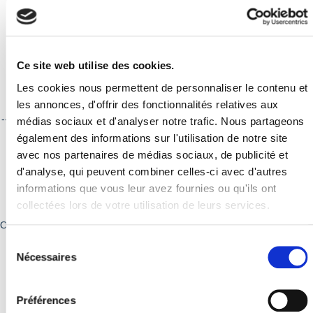
Dimanche 23 août - Visite guidée des collections permanentes
du Musée avec un guide-conférencier
De 15h30 à 17h, au Musée de la Toile de Jouy
Ce site web utilise des cookies.
Tarifs : droit d'entrée +2€.
Les cookies nous permettent de personnaliser le contenu et
Réservation :
www.museedelatoiledejouy.fr/votre-visite/billetterie-et-
reservation/
les annonces, d'offrir des fonctionnalités relatives aux
-----------------------------------------------------------------------------------------
médias sociaux et d'analyser notre trafic. Nous partageons
-------
également des informations sur l'utilisation de notre site
avec nos partenaires de médias sociaux, de publicité et
Réservation auprès du Musée de la Toile de Jouy :
Château de
d'analyse, qui peuvent combiner celles-ci avec d'autres
l'Églantine - 54, rue Charles de Gaulle - 78350 Jouy-en-Josas
informations que vous leur avez fournies ou qu'ils ont
01 39 56 48 64-
museetdj@jouy-en-
collectées lors de votre utilisation de leurs services.
josas.fr
-
www.museedelatoiledejouy.fr
Ouverture : le mardi de 14h à 18h et du mercredi au dimanche, de 11h
à 18h.
Sélection
du
Copyright : Musée de la Toile de Jouy
Nécessaires
consentement
Préférences
Retour à la liste