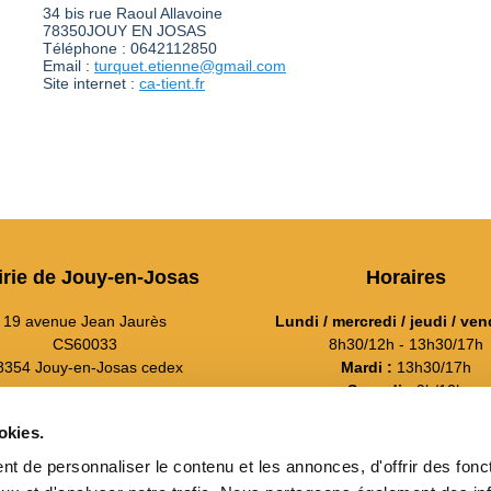
34 bis rue Raoul Allavoine
78350JOUY EN JOSAS
Téléphone : 0642112850
Email :
turquet.etienne@gmail.com
Site internet :
ca-tient.fr
irie de Jouy-en-Josas
Horaires
19 avenue Jean Jaurès
Lundi / mercredi / jeudi / ven
CS60033
8h30/12h - 13h30/17h
8354 Jouy-en-Josas cedex
Mardi :
13h30/17h
Samedi :
9h/12h
01 39 20 11 11
---
okies.
Contact
---
t de personnaliser le contenu et les annonces, d'offrir des fonct
Suivez-nous sur Face