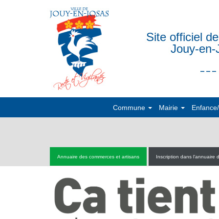
Site officiel de
Jouy-en-
___
Commune
Mairie
Enfance
Annuaire des commerces et artisans
Inscription dans l'annuaire