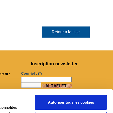
Retour à la liste
Inscription newsletter
Courriel :
(*)
dredi :
...
M'inscrire
Autoriser tous les cookies
ionnalités
book