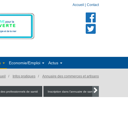
Accueil
|
Contact
s
Economie/Emploi
Actus
ueil
Infos pratiques
Annuaire des commerces et artisans
 des professionnels de santé
Inscription dans l'annuaire de santé