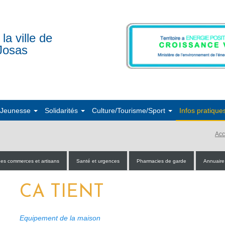
 la ville de
Josas
/Jeunesse
Solidarités
Culture/Tourisme/Sport
Infos pratique
Acc
 des commerces et artisans
Santé et urgences
Pharmacies de garde
Annuaire
CA TIENT
Equipement de la maison