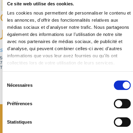
Ce site web utilise des cookies.
Les cookies nous permettent de personnaliser le contenu et
Cordonnerie Le Bottier de
les annonces, d'offrir des fonctionnalités relatives aux
médias sociaux et d'analyser notre trafic. Nous partageons
Jouy
également des informations sur l'utilisation de notre site
avec nos partenaires de médias sociaux, de publicité et
d'analyse, qui peuvent combiner celles-ci avec d'autres
Services
informations que vous leur avez fournies ou qu'ils ont
50, avenue Jean Jaurès
78350Jouy-en-Josas
collectées lors de votre utilisation de leurs services.
Téléphone : 01 39 56 84 80
Sélection
Retour à la liste
du
Nécessaires
consentement
Préférences
Statistiques