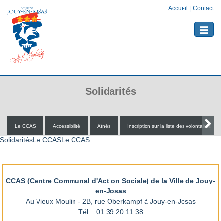
Accueil
|
Contact
Toggle
naviga
Solidarités
Le CCAS
Accessibilité
Aînés
Inscription sur la liste des volontaires
SolidaritésLe CCASLe CCAS
CCAS (Centre Communal d'Action Sociale) de la Ville de Jouy-
en-Josas
Au Vieux Moulin - 2B, rue Oberkampf à Jouy-en-Josas
Tél. : 01 39 20 11 38