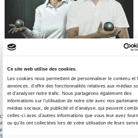
Ce site web utilise des cookies.
Les cookies nous permettent de personnaliser le contenu et 
annonces, d'offrir des fonctionnalités relatives aux médias s
et d'analyser notre trafic. Nous partageons également des
informations sur l'utilisation de notre site avec nos partenair
Yvelines Etudiants Seniors est un dispositif mis en place par
médias sociaux, de publicité et d'analyse, qui peuvent combi
le Conseil départemental des Yvelines.
celles-ci avec d'autres informations que vous leur avez four
Chaque été, pendant les mois de juillet et août, le Conseil
ou qu'ils ont collectées lors de votre utilisation de leurs servi
départemental recrute 150 étudiants pour rendre visite à des
personnes âgées isolées grâce au dispositif Yvelines Étudiants
Seniors. Mis en place en été 2004, c’est une spécificité yvelinoise.