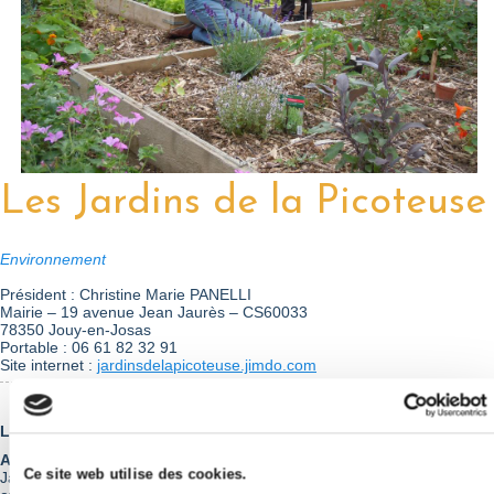
Les Jardins de la Picoteuse
Environnement
Président : Christine Marie PANELLI
Mairie – 19 avenue Jean Jaurès – CS60033
78350 Jouy-en-Josas
Portable : 06 61 82 32 91
Site internet :
jardinsdelapicoteuse.jimdo.com
Lieux d’activités :
Jardins au centre-ville.
Activités proposées :
Travail et initiation au jardinage au naturel -
Ce site web utilise des cookies.
Jardinage collectif - échanges et partages de savoir-faire, de plantes