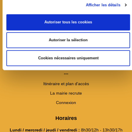
Afficher les détails
Autoriser tous les cookies
Mairie de Jouy-en-Josas
19 avenue Jean Jaurès
Autoriser la sélection
CS60033
78354 Jouy-en-Josas cedex
01 39 20 11 11
Cookies nécessaires uniquement
Contact
---
Itinéraire et plan d'accès
La mairie recrute
Connexion
Horaires
Lundi / mercredi / jeudi / vendredi :
8h30/12h - 13h30/17h