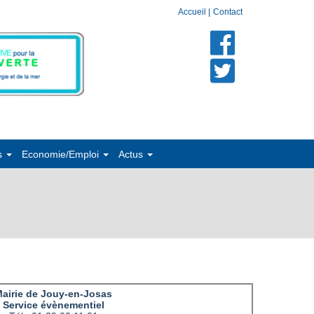
Accueil
|
Contact
s
Economie/Emploi
Actus
airie de Jouy-en-Josas
Service évènementiel