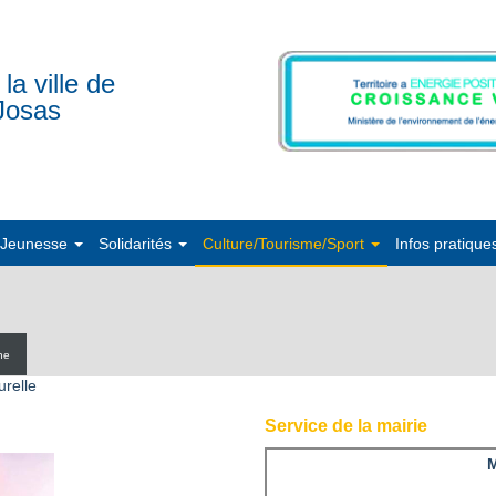
 la ville de
Josas
/Jeunesse
Solidarités
Culture/Tourisme/Sport
Infos pratique
ne
urelle
Service de la mairie
M