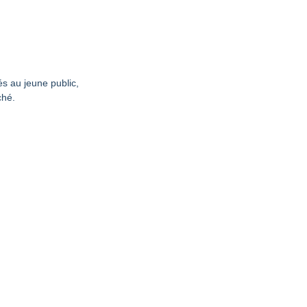
és au jeune public,
ché.