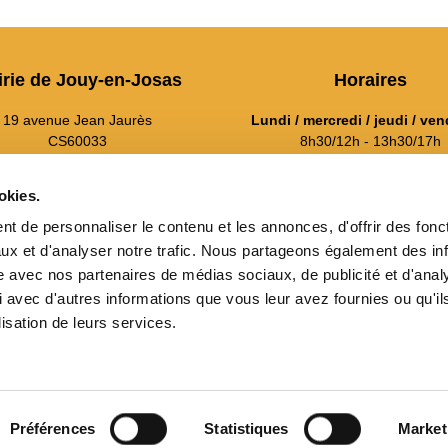
irie de Jouy-en-Josas
Horaires
19 avenue Jean Jaurès
Lundi / mercredi / jeudi / ven
CS60033
8h30/12h - 13h30/17h
8354 Jouy-en-Josas cedex
Mardi :
13h30/17h
Samedi :
9h/12h
01 39 20 11 11
okies.
---
Contact
t de personnaliser le contenu et les annonces, d'offrir des fonct
---
ux et d'analyser notre trafic. Nous partageons également des in
Suivez-nous sur Face
site avec nos partenaires de médias sociaux, de publicité et d'anal
Itinéraire et plan d'accès
 avec d'autres informations que vous leur avez fournies ou qu'il
Suivez-nous sur x
La mairie recrute
lisation de leurs services.
Connexion
Préférences
Statistiques
Market