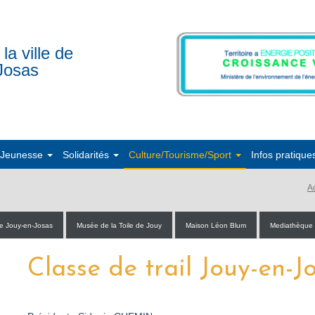
 la ville de
Josas
/Jeunesse
Solidarités
Culture/Tourisme/Sport
Infos pratique
A
de Jouy-en-Josas
Musée de la Toile de Jouy
Maison Léon Blum
Mediathèque
Classe de trail Jouy-en-J