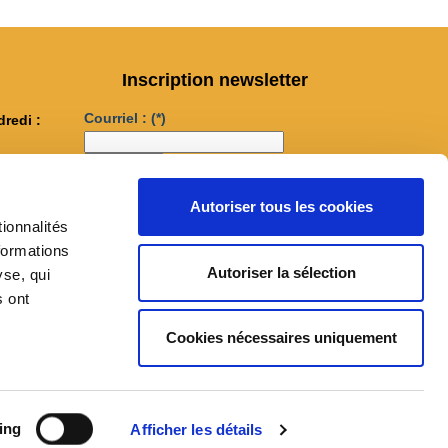
Inscription newsletter
Courriel :
(*)
dredi :
...
Autoriser tous les cookies
M'inscrire
ionnalités
formations
book
Autoriser la sélection
yse, qui
s ont
Cookies nécessaires uniquement
ing
Afficher les détails