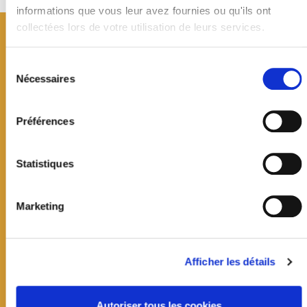
informations que vous leur avez fournies ou qu'ils ont
collectées lors de votre utilisation de leurs services.
Sélection
du
Nécessaires
consentement
Préférences
Statistiques
Marketing
Mairie de Jouy-en-Josas
19 avenue Jean Jaurès
Afficher les détails
CS60033
78354 Jouy-en-Josas cedex
01 39 20 11 11
Autoriser tous les cookies