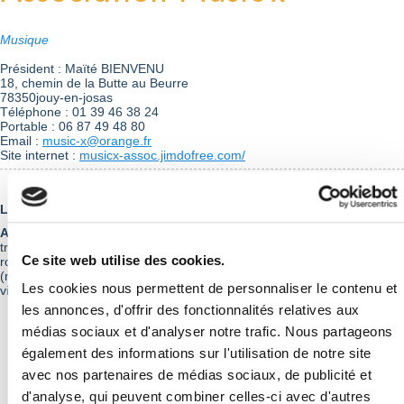
Musique
Président : Maïté BIENVENU
18, chemin de la Butte au Beurre
78350jouy-en-josas
Téléphone : 01 39 46 38 24
Portable : 06 87 49 48 80
Email :
music-x@orange.fr
Site internet :
musicx-assoc.jimdofree.com/
Lieu d’activités :
île-de-France.
Activités proposées :
Ateliers et cours d’instruments de musique
traditionnels à bourdon comme la cornemuse et surtout la vielle à
Ce site web utilise des cookies.
roue, à travers toutes les époques et les différents répertoires
(médiéval, renaissance, baroque, traditionnel, folklorique)- Ateliers de
Les cookies nous permettent de personnaliser le contenu et
violon folklorique traditionnel.
les annonces, d'offrir des fonctionnalités relatives aux
médias sociaux et d'analyser notre trafic. Nous partageons
également des informations sur l'utilisation de notre site
Retour à la liste
avec nos partenaires de médias sociaux, de publicité et
d'analyse, qui peuvent combiner celles-ci avec d'autres