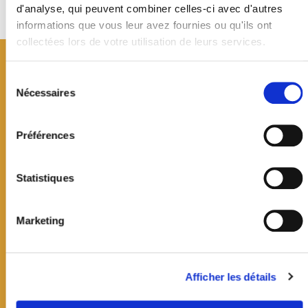
d'analyse, qui peuvent combiner celles-ci avec d'autres
informations que vous leur avez fournies ou qu'ils ont
collectées lors de votre utilisation de leurs services.
Sélection
du
Nécessaires
consentement
Préférences
Statistiques
Marketing
Mairie de Jouy-en-Josas
19 avenue Jean Jaurès
Afficher les détails
CS60033
78354 Jouy-en-Josas cedex