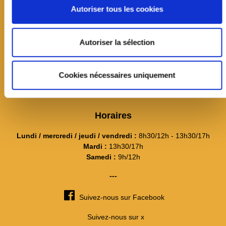
Autoriser tous les cookies
01 39 20 11 11
Contact
---
Autoriser la sélection
Itinéraire et plan d'accès
La mairie recrute
Cookies nécessaires uniquement
Connexion
Horaires
Lundi / mercredi / jeudi / vendredi :
8h30/12h - 13h30/17h
Mardi :
13h30/17h
Samedi :
9h/12h
---
Suivez-nous sur Facebook
Suivez-nous sur x