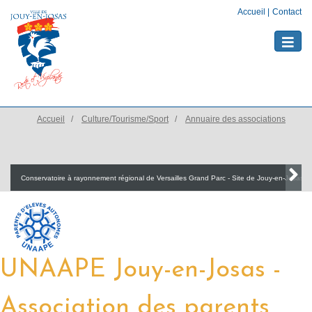
Accueil
|
Contact
Toggle
naviga
Accueil
Culture/Tourisme/Sport
Annuaire des associations
Conservatoire à rayonnement régional de Versailles Grand Parc - Site de Jouy-en-Josas
UNAAPE Jouy-en-Josas -
Association des parents