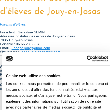
d’élèves de Jouy-en-Josas
Parents d'élèves
Président : Géraldine SEMIN
Adresses postales des écoles de Jouy-en-Josas
78350Jouy-en-Josas
Portable : 06 66 23 53 57
Email :
unaape.jouy@gmail.com
Site internet :
aape-jouy.asso-web.com
Activités proposées :
Représentation des parents auprès des
enseignants, des élus municipaux et de l’Inspection académique -
Participation à la vie de l’école - Aide aux projets des équipes
Ce site web utilise des cookies.
pédagogiques.
Les cookies nous permettent de personnaliser le contenu et
Cotisation :
16 € (cotisation unique pour l’ensemble des écoles,
collèges inclus).
les annonces, d'offrir des fonctionnalités relatives aux
médias sociaux et d'analyser notre trafic. Nous partageons
également des informations sur l'utilisation de notre site
Retour à la liste
avec nos partenaires de médias sociaux, de publicité et