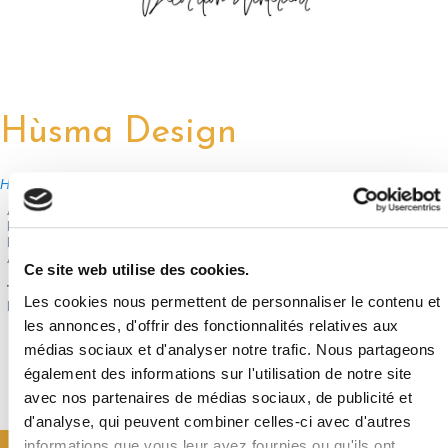
Hùsma Design
Habitat et décoration
Activité :
Cabinet de décoration d'intérieur
Effectif :
1
Dirigeant :
HUSSET Manon
Adresse :
10, rue de la libération
Ce site web utilise des cookies.
Jouy-en-Josas (78350)
Téléphone :
06 37 55 08 91
Les cookies nous permettent de personnaliser le contenu et
Email :
manon@husmadesign.com
les annonces, d'offrir des fonctionnalités relatives aux
médias sociaux et d'analyser notre trafic. Nous partageons
Retour à la liste
également des informations sur l'utilisation de notre site
avec nos partenaires de médias sociaux, de publicité et
d'analyse, qui peuvent combiner celles-ci avec d'autres
informations que vous leur avez fournies ou qu'ils ont