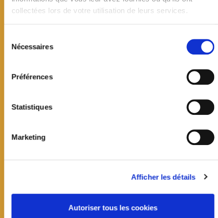
collectées lors de votre utilisation de leurs services.
Sélection
du
Nécessaires
consentement
Préférences
Statistiques
Marketing
Mairie de Jouy-en-Josas
19 avenue Jean Jaurès
CS60033
Afficher les détails
78354 Jouy-en-Josas cedex
01 39 20 11 11
Autoriser tous les cookies
Contact