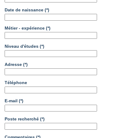
Date de naissance
(*)
Métier - expérience
(*)
Niveau d'études
(*)
Adresse
(*)
Téléphone
E-mail
(*)
Poste recherché
(*)
Commentaires
(*)