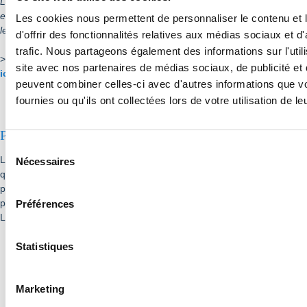
La ville de Jouy-en-Josas propose ce nouveau service, mais n’engage
en aucun cas sa responsabilité civile ou pénale en cas de litige entre
Les cookies nous permettent de personnaliser le contenu et
les personnes concernées par une annonce présente sur ce site.
d'offrir des fonctionnalités relatives aux médias sociaux et d
trafic. Nous partageons également des informations sur l'utili
>
Vous avez un poste à proposer ?
Déposez votre offre d'emploi
site avec nos partenaires de médias sociaux, de publicité et 
ici
!
peuvent combiner celles-ci avec d'autres informations que v
fournies ou qu'ils ont collectées lors de votre utilisation de l
Portails emploi
Sélection
du
L'Espace emploi tient à votre disposition une liste de nombreux sites
Nécessaires
consentement
qui vous propose des offres d'emploi dans divers domaines, à
proximité ou non. En voici une petite sélection, parmi les plus
pertinents :
Préférences
Liste à puce personnalisable
Pôle emploi Yvelines
Emploi Essonne
Statistiques
Paris Saclay : regoupe toutes les offres d'emploi du Plateau
de Saclay
Marketing
Le portail de l'emploi en Ile-de-France
Indeed