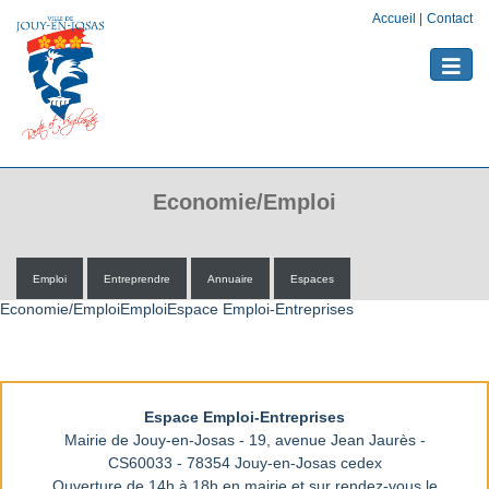
Accueil
|
Contact
Toggle
naviga
Economie/Emploi
Emploi
Entreprendre
Annuaire
Espaces
Economie/EmploiEmploiEspace Emploi-Entreprises
Espace Emploi-Entreprises
Mairie de Jouy-en-Josas - 19, avenue Jean Jaurès -
CS60033 - 78354 Jouy-en-Josas cedex
Ouverture de 14h à 18h en mairie et sur rendez-vous le