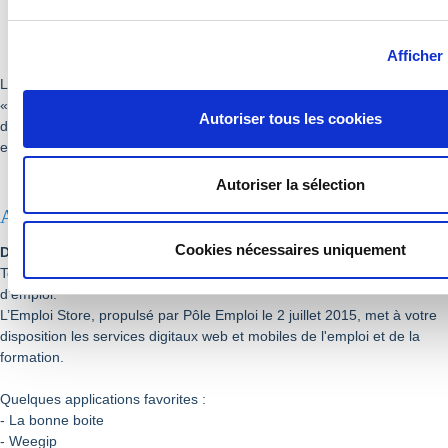
Eures : 2 millions d’offres d’emploi en Europe consultables en
ligne
Afficher 
Le portail européen sur la mobilité de l’emploi permet, avec la rubrique
« Rechercher un emploi », d’accéder à environ 2 millions d’offres
Autoriser tous les cookies
d’emploi, mises à jour en temps réel, en provenance de 32 pays
européens.
Autoriser la sélection
Applications utiles
Cookies nécessaires uniquement
Disponibles sur
www.emploi-store.fr
Toutes les applications dédiées à l’emploi, boostez votre recherche
d’emploi.
L’Emploi Store, propulsé par Pôle Emploi le 2 juillet 2015, met à votre
disposition les services digitaux web et mobiles de l'emploi et de la
formation.
Quelques applications favorites :
- La bonne boite
- Weegip