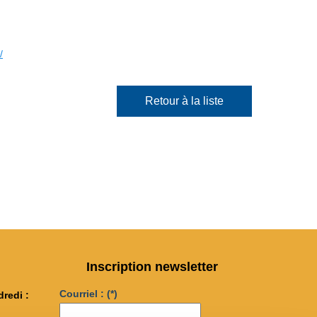
/
Retour à la liste
Inscription newsletter
Courriel :
(*)
dredi :