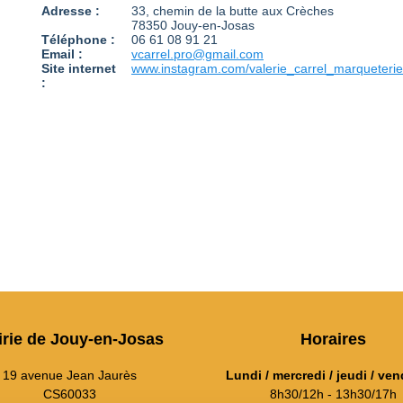
Adresse :
33, chemin de la butte aux Crèches
78350 Jouy-en-Josas
Téléphone :
06 61 08 91 21
Email :
vcarrel.pro@gmail.com
Site internet
www.instagram.com/valerie_carrel_marqueterie
:
irie de Jouy-en-Josas
Horaires
19 avenue Jean Jaurès
Lundi / mercredi / jeudi / ven
CS60033
8h30/12h - 13h30/17h