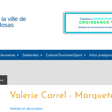
 la ville de
Josas
/Jeunesse
Solidarités
Culture/Tourisme/Sport
Infos pratique
ises
Valerie Carrel - Marquet
Habitat et décoration