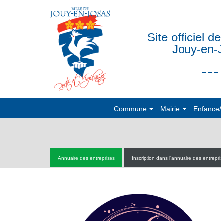
Site officiel de
Jouy-en-
___
Commune
Mairie
Enfance
Annuaire des entreprises
Inscription dans l'annuaire des entrepr