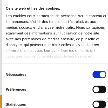
Ce site web utilise des cookies.
Restaurant de poissons et table d'amis.
Poissons de Bretagne et fruits de mer d’exception.
Les cookies nous permettent de personnaliser le contenu et
les annonces, d'offrir des fonctionnalités relatives aux
Ouverture :
médias sociaux et d'analyser notre trafic. Nous partageons
également des informations sur l'utilisation de notre site
Lundi : 12h-14h
Mardi, mercredi, jeudi et samedi : 12h-14h - 19h-22h
avec nos partenaires de médias sociaux, de publicité et
Vendredi : 10h-14h - 19h-22h
d'analyse, qui peuvent combiner celles-ci avec d'autres
informations que vous leur avez fournies ou qu'ils ont
collectées lors de votre utilisation de leurs services.
Sélection
du
Nécessaires
consentement
Retour à la liste
Préférences
Statistiques