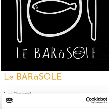
Le BARàSOLE
2, rue Oberkampf
Téléphone : 09 81 80 65 65
Email :
lebarasole@gmail.com
Site internet :
www.facebook.com/Pipelote