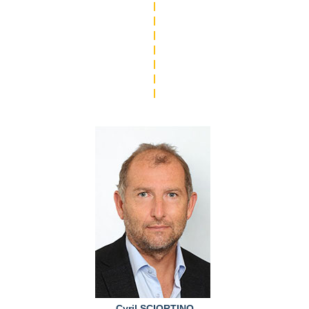
|
|
|
|
|
|
|
Cyril SCIORTINO