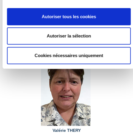
Autoriser tous les cookies
Laurent COPHEIN
Conseiller municipal
Autoriser la sélection
Délégué à l'enfance et au sport pour les jeunes
Cookies nécessaires uniquement
Valérie THERY