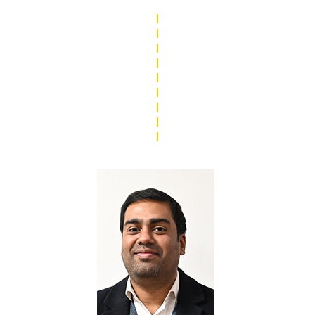
|
|
|
|
|
|
|
|
|