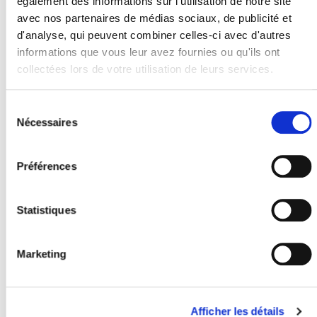
également des informations sur l'utilisation de notre site
avec nos partenaires de médias sociaux, de publicité et
d'analyse, qui peuvent combiner celles-ci avec d'autres
|
|
informations que vous leur avez fournies ou qu'ils ont
|
collectées lors de votre utilisation de leurs services.
|
|
Sélection
|
du
Nécessaires
|
consentement
|
|
Préférences
Statistiques
Marketing
Afficher les détails