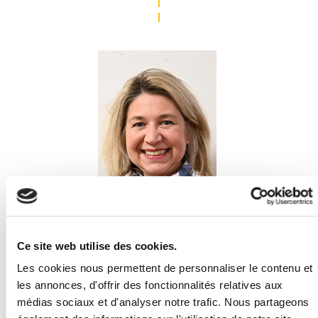
|
|
Julie BIURRUN
Ce site web utilise des cookies.
Conseillère municipale
Les cookies nous permettent de personnaliser le contenu et
Déléguée à la création de projets évènementiels, au devoir de
mémoire et à l'accueil des nouveaux habitants
les annonces, d'offrir des fonctionnalités relatives aux
médias sociaux et d'analyser notre trafic. Nous partageons