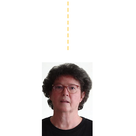
|
|
|
|
|
|
|
|